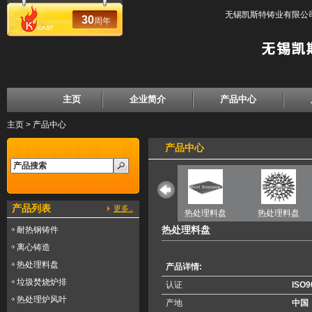
无锡凯斯特铸业有限公司
30
周年
主页
企业简介
产品中心
主页
>
产品中心
产品中心
产品列表
更多..
盘
热处理料盘
热处理料盘
热处理料盘
热处理料盘
热处理料盘
耐热钢铸件
离心铸造
热处理料盘
产品详情:
垃圾焚烧炉排
认证
ISO9
热处理炉风叶
产地
中国