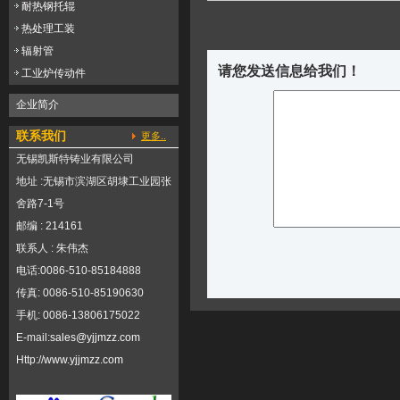
耐热钢托辊
热处理工装
辐射管
请您发送信息给我们！
工业炉传动件
企业简介
联系我们
更多..
无锡凯斯特铸业有限公司
地址 :无锡市滨湖区胡埭工业园张
舍路7-1号
邮编 : 214161
联系人 : 朱伟杰
电话:0086-510-85184888
传真: 0086-510-85190630
手机: 0086-13806175022
E-mail:
sales@yjjmzz.com
Http://
www.yjjmzz.com