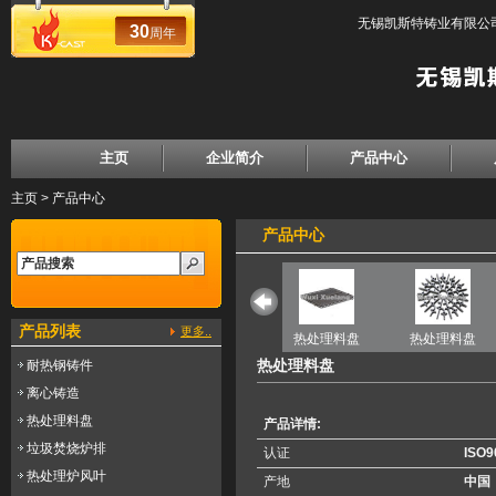
无锡凯斯特铸业有限公司
30
周年
主页
企业简介
产品中心
主页
>
产品中心
产品中心
产品列表
更多..
盘
热处理料盘
热处理料盘
热处理料盘
热处理料盘
热处理料盘
耐热钢铸件
离心铸造
热处理料盘
产品详情:
垃圾焚烧炉排
认证
ISO9
热处理炉风叶
产地
中国