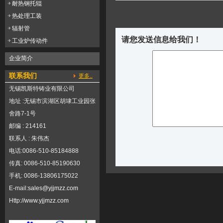
耐热钢托辊
热处理工装
辐射管
请您发送信息给我们！
工业炉传动件
企业简介
联系我们
更多..
无锡凯斯特铸业有限公司
地址 :无锡市滨湖区胡埭工业园张
舍路7-1号
邮编 : 214161
联系人 : 朱伟杰
电话:0086-510-85184888
传真: 0086-510-85190630
手机: 0086-13806175022
E-mail:
sales@yjjmzz.com
Http://
www.yjjmzz.com