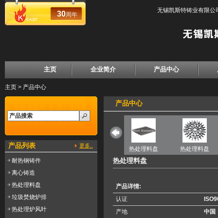
无锡凯斯特铸业有限公司
30
周年
主页
企业简介
产品中心
主页
>
产品中心
产品中心
产品列表
更多..
盘
热处理料盘
热处理料盘
热处理料盘
热处理料盘
热处理料盘
耐热钢铸件
离心铸造
热处理料盘
产品详情:
垃圾焚烧炉排
认证
ISO9
热处理炉风叶
产地
中国