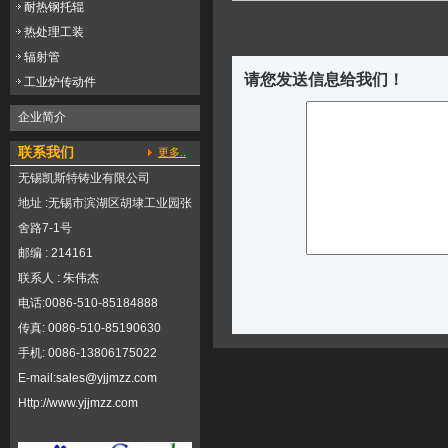
耐热钢托辊
热处理工装
辐射管
请您发送信息给我们！
工业炉传动件
企业简介
联系我们
更多..
无锡凯斯特铸业有限公司
地址 :无锡市滨湖区胡埭工业园张
舍路7-1号
邮编 : 214161
联系人 : 朱伟杰
电话:0086-510-85184888
传真: 0086-510-85190630
手机: 0086-13806175022
E-mail:
sales@yjjmzz.com
Http://
www.yjjmzz.com