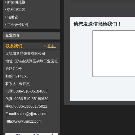
耐热钢托辊
热处理工装
辐射管
请您发送信息给我们！
工业炉传动件
企业简介
联系我们
更多..
无锡凯斯特铸业有限公司
地址 :无锡市滨湖区胡埭工业园张
舍路7-1号
邮编 : 214161
联系人 : 朱伟杰
电话:0086-510-85184888
传真: 0086-510-85190630
手机: 0086-13806175022
E-mail:
sales@yjjmzz.com
Http://
www.yjjmzz.com